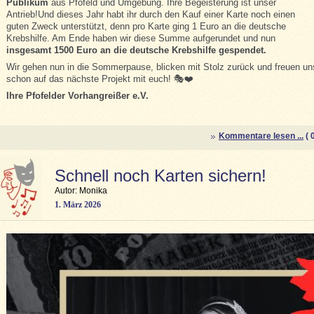
Publikum
aus Pfofeld und Umgebung. Ihre Begeisterung ist unser
Antrieb!Und dieses Jahr habt ihr durch den Kauf einer Karte noch einen
guten Zweck unterstützt, denn pro Karte ging 1 Euro an die deutsche
Krebshilfe. Am Ende haben wir diese Summe aufgerundet und nun
insgesamt 1500 Euro an die deutsche Krebshilfe gespendet.
Wir gehen nun in die Sommerpause, blicken mit Stolz zurück und freuen un
schon auf das nächste Projekt mit euch! 🎭❤️
Ihre Pfofelder Vorhangreißer e.V.
Kommentare lesen ...
( 0
Schnell noch Karten sichern!
Autor: Monika
1. März 2026