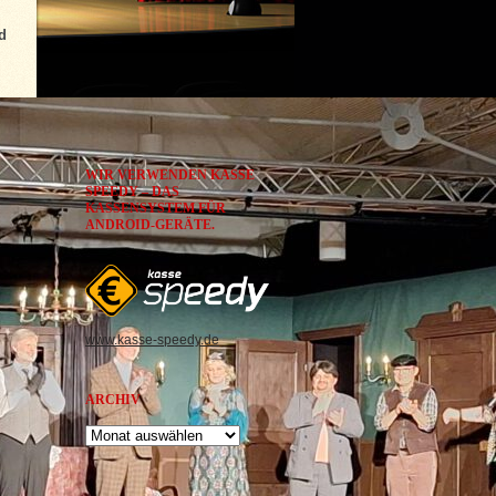
d
WIR VERWENDEN KASSE
SPEEDY – DAS
KASSENSYSTEM FÜR
ANDROID-GERÄTE.
www.kasse-speedy.de
ARCHIV
Archiv