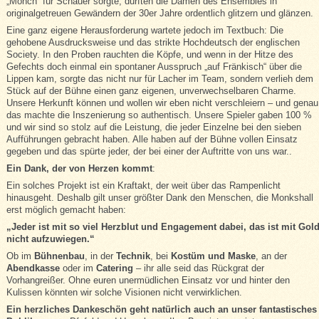
„Mönch“ für Schauer sorgte, durften die Damen des Ensembles in
originalgetreuen Gewändern der 30er Jahre ordentlich glitzern und glänzen.
Eine ganz eigene Herausforderung wartete jedoch im Textbuch: Die
gehobene Ausdrucksweise und das strikte Hochdeutsch der englischen
Society. In den Proben rauchten die Köpfe, und wenn in der Hitze des
Gefechts doch einmal ein spontaner Ausspruch „auf Fränkisch“ über die
Lippen kam, sorgte das nicht nur für Lacher im Team, sondern verlieh dem
Stück auf der Bühne einen ganz eigenen, unverwechselbaren Charme.
Unsere Herkunft können und wollen wir eben nicht verschleiern – und genau
das machte die Inszenierung so authentisch. Unsere Spieler gaben 100 %
und wir sind so stolz auf die Leistung, die jeder Einzelne bei den sieben
Aufführungen gebracht haben. Alle haben auf der Bühne vollen Einsatz
gegeben und das spürte jeder, der bei einer der Auftritte von uns war..
Ein Dank, der von Herzen kommt
:
Ein solches Projekt ist ein Kraftakt, der weit über das Rampenlicht
hinausgeht. Deshalb gilt unser größter Dank den Menschen, die Monkshall
erst möglich gemacht haben:
„Jeder ist mit so viel Herzblut und Engagement dabei, das ist mit Gol
nicht aufzuwiegen.“
Ob im
Bühnenbau
, in der
Technik
, bei
Kostüm und Maske
, an der
Abendkasse
oder im
Catering
– ihr alle seid das Rückgrat der
Vorhangreißer. Ohne euren unermüdlichen Einsatz vor und hinter den
Kulissen könnten wir solche Visionen nicht verwirklichen.
Ein herzliches Dankeschön geht natürlich auch an unser fantastisches