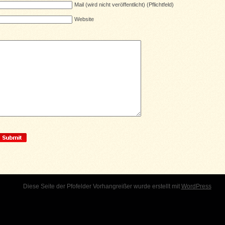
Mail (wird nicht veröffentlicht) (Pflichtfeld)
Website
Diese Seite der Pfofelder Vorhangreißer wurde erstellt mit
WordPress