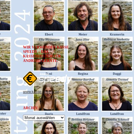
WIR VERWENDEN KASSE
SPEEDY – DAS
KASSENSYSTEM FÜR
ANDROID-GERÄTE.
www.kasse-speedy.de
ARCHIV
Archiv