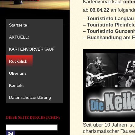
Kartenvorverkauf
onli
ab
06.04.22
an folgende
– Touristinfo Langlau
– Touristinfo Pleinfel
Startseite
– Touristinfo Gunzen
AKTUELL:
– Buchhandlung am F
KARTENVORVERKAUF
Rückblick
Über uns
Kontakt
Datenschutzerklärung
DIESE SEITE DURCHSUCHEN:
Seit über 10 Jahren ist 
charismatischer Tause