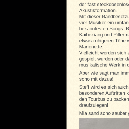
der fast steckdosenlos
Akustikformation.
Mit dieser Bandbesetzu
vier Musiker ein umfan
bekanntesten Songs: Bu
Kaibeziang und Piller
etwas ruhigeren Töne w
Marionette.
Vielleicht werden sich 
gespielt wurden oder d
musikalische Werk in di
Aber wie sagt man im
scho mit dazua!
Steff wird es sich auc
besonderen Auftritten 
den Tourbus zu packen 
draufzulegen!
Mia sand scho sauber