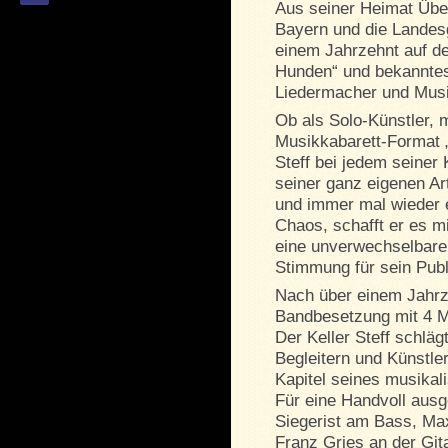
Aus seiner Heimat Übe
Bayern und die Landes
einem Jahrzehnt auf d
Hunden“ und bekanntes
Liedermacher und Musi
Ob als Solo-Künstler, 
Musikkabarett-Format „
Steff bei jedem seiner 
seiner ganz eigenen Ar
und immer mal wieder 
Chaos, schafft er es m
eine unverwechselbare
Stimmung für sein Pub
Nach über einem Jahrzeh
Bandbesetzung mit 4 M
Der Keller Steff schlä
Begleitern und Künstle
Kapitel seines musikal
Für eine Handvoll ausg
Siegerist am Bass, Ma
Franz Gries an der Gita