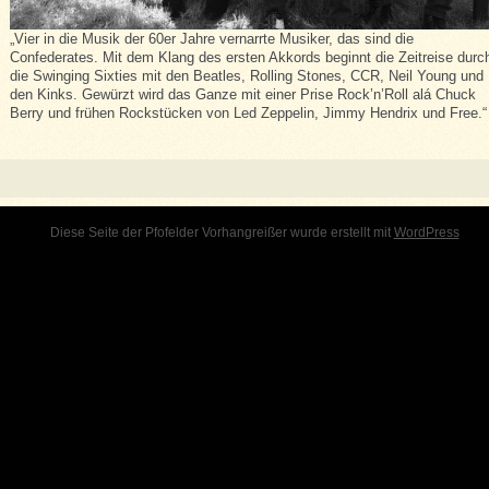
„Vier in die Musik der 60er Jahre vernarrte Musiker, das sind die
Confederates. Mit dem Klang des ersten Akkords beginnt die Zeitreise durc
die Swinging Sixties mit den Beatles, Rolling Stones, CCR, Neil Young und
den Kinks. Gewürzt wird das Ganze mit einer Prise Rock’n’Roll alá Chuck
Berry und frühen Rockstücken von Led Zeppelin, Jimmy Hendrix und Free.“
Diese Seite der Pfofelder Vorhangreißer wurde erstellt mit
WordPress