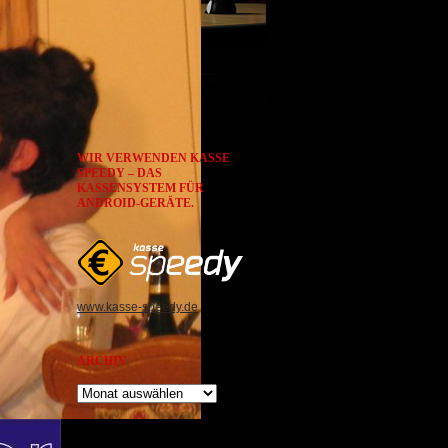
WIR VERWENDEN KASSE
SPEEDY – DAS
KASSENSYSTEM FÜR
ANDROID-GERÄTE.
www.kasse-speedy.de
ARCHIV
Archiv