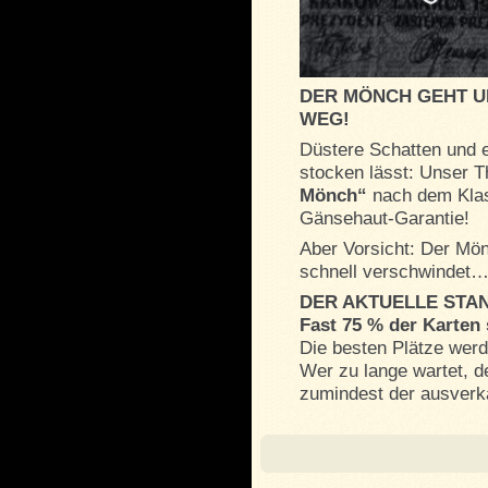
DER MÖNCH GEHT U
WEG!
Düstere Schatten und 
stocken lässt: Unser 
Mönch“
nach dem Kla
Gänsehaut-Garantie!
Aber Vorsicht: Der Mön
schnell verschwindet
DER AKTUELLE STA
Fast 75 % der Karten 
Die besten Plätze werd
Wer zu lange wartet, d
zumindest der ausverka