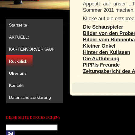
Appetitt auf unser
„T
Sommer 2011 machen.
Klicke auf die entspre
Startseite
Die Schauspieler
Bilder von den Probe
AKTUELL:
Bilder vom Bühnenba
Kleiner Onkel
KARTENVORVERKAUF
Hinter den Kulissen
Die Aufführung
Rückblick
PIPPIs Freunde
Zeitungsbericht des 
Über uns
Kontakt
Datenschutzerklärung
DIESE SEITE DURCHSUCHEN: