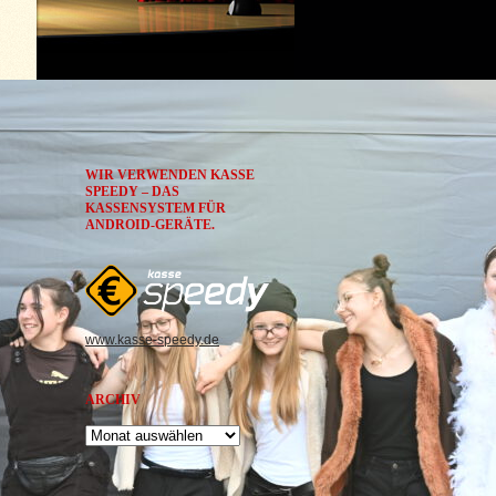
WIR VERWENDEN KASSE
SPEEDY – DAS
KASSENSYSTEM FÜR
ANDROID-GERÄTE.
www.kasse-speedy.de
ARCHIV
Archiv