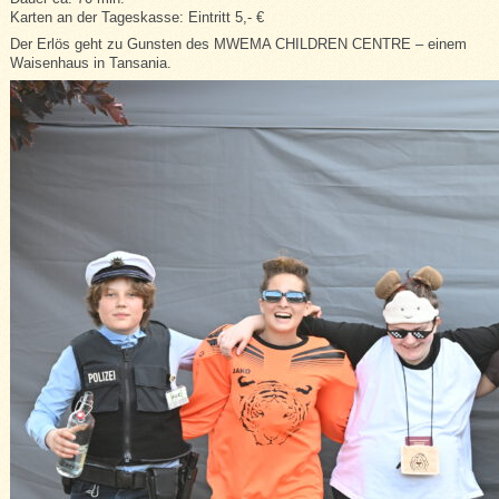
Karten an der Tageskasse: Eintritt 5,- €
Der Erlös geht zu Gunsten des MWEMA CHILDREN CENTRE – einem
Waisenhaus in Tansania.