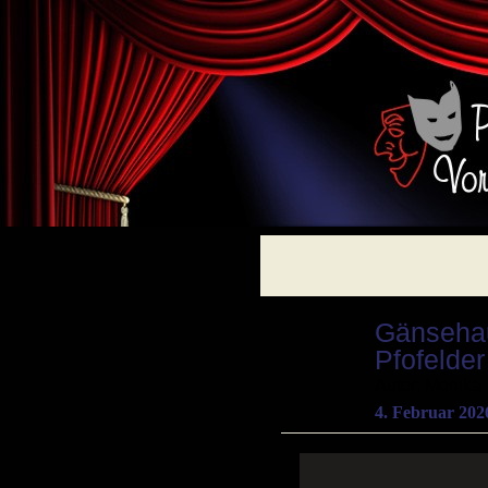
Gänsehau
Pfofelder
Autor: Monika
4. Februar 202