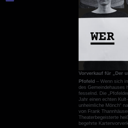
Vorverkauf für „Der 
Pfofeld
– Wenn sich i
des Gemeindehauses he
fesselnd. Die „Pfofeld
Jahr einen echten Kult
unheimliche Mönch“ n
von Frank Thannhäuser)
Theaterbegeisterte heiß
begehrte Kartenvorverk