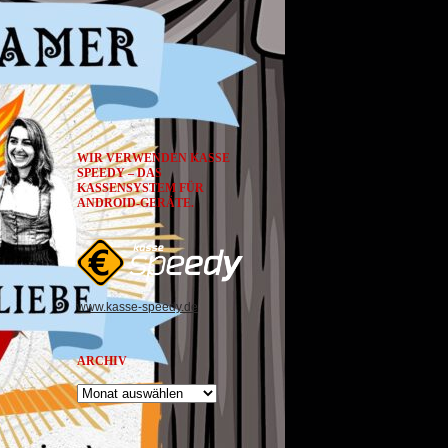
WIR VERWENDEN KASSE
SPEEDY – DAS
KASSENSYSTEM FÜR
ANDROID-GERÄTE.
www.kasse-speedy.de
ARCHIV
Archiv