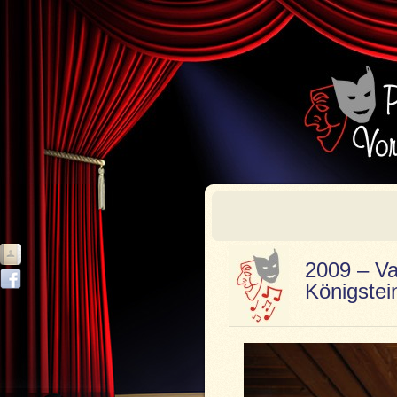
2009 – Va
Königstei