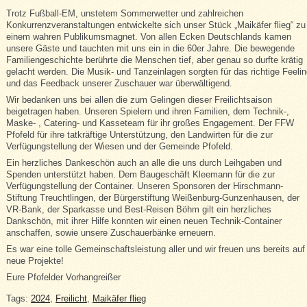
Trotz Fußball-EM, unstetem Sommerwetter und zahlreichen
Konkurrenzveranstaltungen entwickelte sich unser Stück „Maikäfer flieg“ zu
einem wahren Publikumsmagnet. Von allen Ecken Deutschlands kamen
unsere Gäste und tauchten mit uns ein in die 60er Jahre. Die bewegende
Familiengeschichte berührte die Menschen tief, aber genau so durfte krätig
gelacht werden. Die Musik- und Tanzeinlagen sorgten für das richtige Feeli
und das Feedback unserer Zuschauer war überwältigend.
Wir bedanken uns bei allen die zum Gelingen dieser Freilichtsaison
beigetragen haben. Unseren Spielern und ihren Familien, dem Technik-,
Maske- , Catering- und Kasseteam für ihr großes Engagement. Der FFW
Pfofeld für ihre tatkräftige Unterstützung, den Landwirten für die zur
Verfügungstellung der Wiesen und der Gemeinde Pfofeld.
Ein herzliches Dankeschön auch an alle die uns durch Leihgaben und
Spenden unterstützt haben. Dem Baugeschäft Kleemann für die zur
Verfügungstellung der Container. Unseren Sponsoren der Hirschmann-
Stiftung Treuchtlingen, der Bürgerstiftung Weißenburg-Gunzenhausen, der
VR-Bank, der Sparkasse und Best-Reisen Böhm gilt ein herzliches
Dankschön, mit ihrer Hilfe konnten wir einen neuen Technik-Container
anschaffen, sowie unsere Zuschauerbänke erneuern.
Es war eine tolle Gemeinschaftsleistung aller und wir freuen uns bereits auf
neue Projekte!
Eure Pfofelder Vorhangreißer
Tags:
2024
,
Freilicht
,
Maikäfer flieg