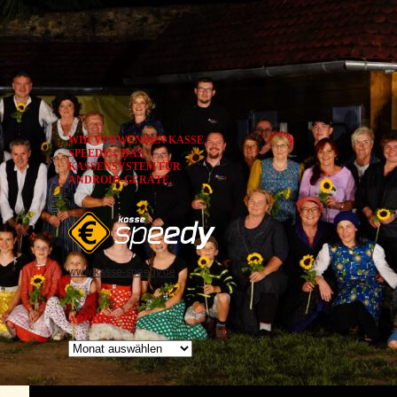
WIR VERWENDEN KASSE
SPEEDY – DAS
KASSENSYSTEM FÜR
ANDROID-GERÄTE.
www.kasse-speedy.de
ARCHIV
Archiv