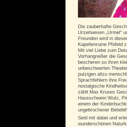
Die zauberhafte Gesch
Urzeitwesen „Urmel“ u
Freunden wird in dies
Kapellenruine Pfofeld 
Mit viel Liebe zum Deta
Vorhangreißer die Ges
bescheren so ihren kl
unbeschwerten Theater
putzigen allzu menschli
Sprachfehlern ihre Fre
nostalgische Kindheit
zählt Max Kruses Gesc
Hausschwein Wutz, Pin
einem der Kinderbuchkl
ungebrochener Beliebthe
Seid mit dabei und erl
wunderschönen Naturkul