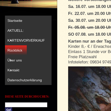
Sa. 16.07. um 18.00 U
Fr. 22.07. um 20.00 U
Sa. 30.07. um 20.00 U
Startseite
Fr. 05.08. um 18.00 U
AKTUELL:
SO 07.08. um 18.00 U
KARTENVORVERKAUF
Karten nur an der Ta
Kinder 8,- € / Erwachs
Rückblick
Einlass 1 Stunde vor B
Freie Platzwahl
Über uns
Infotelefon: 09834 974
Kontakt
Datenschutzerklärung
DIESE SEITE DURCHSUCHEN: