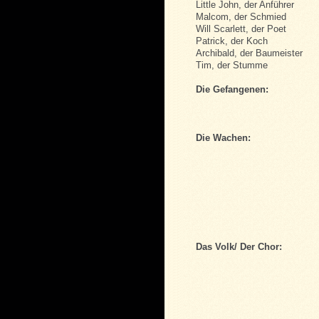
Little John, der Anführer
Malcom, der Schmied
Will Scarlett, der Poet
Patrick, der Koch
Archibald, der Baumeister
Tim, der Stumme
Die Gefangenen:
Die Wachen:
Das Volk/ Der Chor: