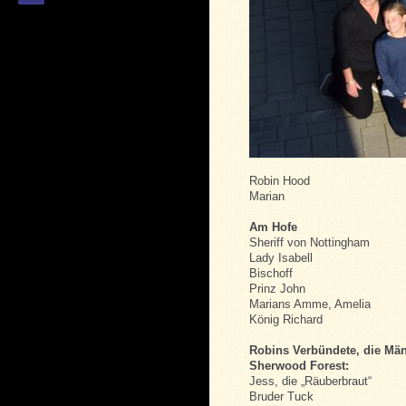
Robin Hood
Marian
Am Hofe
Sheriff von Nottingham
Lady Isabell
Bischoff
Prinz John
Marians Amme, Amelia
König Richard
Robins Verbündete, die Mä
Sherwood Forest:
Jess, die „Räuberbraut“
Bruder Tuck