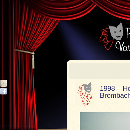
1998 – H
Brombach