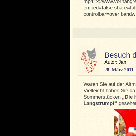
mp4=x:/www.vorhangrei
embed=false share=fal
controlbar=over bandwi
Besuch d
Autor: Jan
28. März 2011
Waren Sie auf der Alt
Vielleicht haben Sie d
Sommerstücken
„Die 
Langstrumpf“
gesehen.