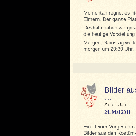
Momentan regnet es hie
Eimern. Der ganze Plat
Deshalb haben wir ger
die heutige Vorstellun
Morgen, Samstag wollen
morgen um 20:30 Uhr.
Bilder a
…
Autor: Jan
24. Mai 2011
Ein kleiner Vorgeschm
Bilder aus den Kostüm