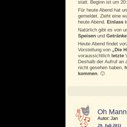
statt. Beginn ist um 20
Für heute Abend hat u
gemeldet. Zieht eine 
heute Abend.
Einlass i
Natürlich gibt es von 
Speisen
und
Getränke
Heute Abend findet vor
Vorstellung von
„Die H
voraussichtlich
letzte
V
Deshalb der Aufruf an 
nicht gesehen haben,
h
kommen
. 🙂
Oh Mann
Autor: Jan
29. Juli 2011