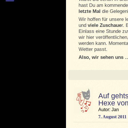
hast Du am kommend
letzte Mal
die Gelegenh
Wir hoffen für unsere l
und
viele Zuschaue
r. 
Einlass eine Stunde z
wir hier veröffentliche
werden kann. Momentan
Wetter passt.
Also, wir sehen uns 
Auf geht
Hexe vom
Autor: Jan
7. August 2011