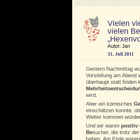
Vielen vi
vielen Be
„Hexenvo
Autor: Jan
31. Juli 2011
Gestern Nachmittag w
Vorstellung am Abend 
überhaupt statt finden
Mehrheitsentscheidu
wird.
Aber ein komisches
Ge
einschätzen konnte, o
Wetter kommen würde
Und wir waren
positiv
Be
sucher, die trotz d
haben. Am Ende waren s