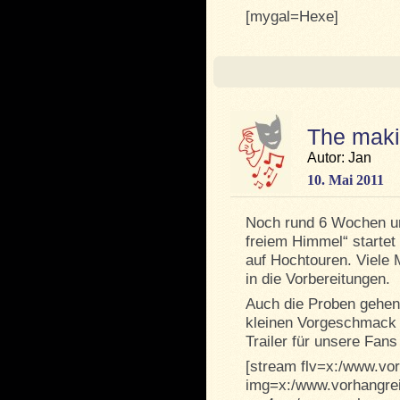
[mygal=Hexe]
The maki
Autor: Jan
10. Mai 2011
Noch rund 6 Wochen un
freiem Himmel“ startet
auf Hochtouren. Viele
in die Vorbereitungen.
Auch die Proben gehen
kleinen Vorgeschmack z
Trailer für unsere Fans
[stream flv=x:/www.vorh
img=x:/www.vorhangrei