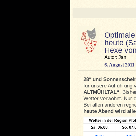
Optimale
heute (S
Hexe vom
Autor: Jan
6. August 2011
28° und Sonnenschei
für unsere Aufführung 
ALTMÜHLTAL“
. Bishe
Wetter verwöhnt. Nur e
Bei allen anderen regn
heute Abend wird all