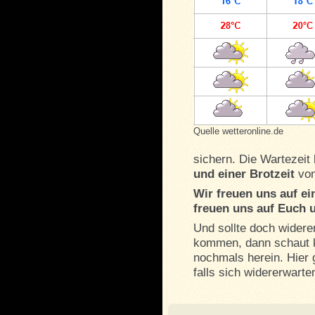
Quelle wetteronline.de
sichern. Die Wartezeit
und einer Brotzeit
von
Wir freuen uns auf ei
freuen uns auf Euch 
Und sollte doch widere
kommen, dann schaut ku
nochmals herein. Hier g
falls sich widererwarte