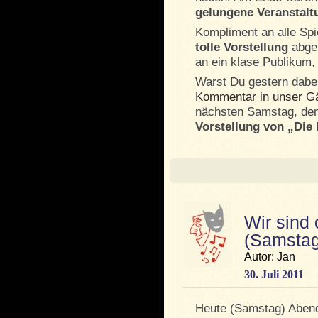
gelungene Veranstalt
Kompliment an alle Spi
tolle Vorstellung
abgel
an ein klase Publikum, 
Warst Du gestern dabe
Kommentar in unser G
nächsten Samstag, de
Vorstellung von „Die
Wir sind 
(Samstag
Autor: Jan
30. Juli 2011
Heute (Samstag) Abend