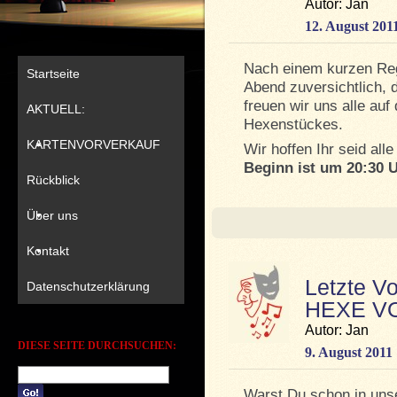
Autor: Jan
12. August 201
Nach einem kurzen Reg
Startseite
Abend zuversichtlich,
freuen wir uns alle auf
AKTUELL:
Hexenstückes.
KARTENVORVERKAUF
Wir hoffen Ihr seid alle
Beginn ist um 20:30 U
Rückblick
Über uns
Kontakt
Letzte Vo
Datenschutzerklärung
HEXE V
Autor: Jan
DIESE SEITE DURCHSUCHEN:
9. August 2011
Warst Du schon in unse