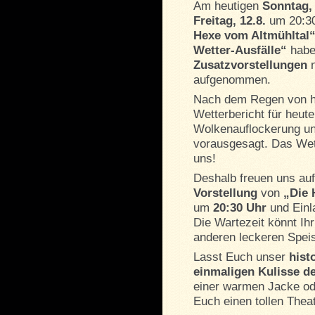
Am heutigen
Sonntag, 
Freitag, 12.8.
um 20:30
Hexe vom Altmühltal
Wetter-Ausfälle“
haben
Zusatzvorstellungen
n
aufgenommen.
Nach dem Regen von he
Wetterbericht für heut
Wolkenauflockerung un
vorausgesagt. Das Wet
uns!
Deshalb freuen uns au
Vorstellung
von
„Die 
um
20:30 Uhr
und Einl
Die Wartezeit könnt Ih
anderen leckeren Spei
Lasst Euch unser
hist
einmaligen Kulisse d
einer warmen Jacke od
Euch einen tollen Thea