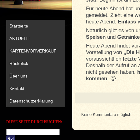
Für heute Abend hat u
gemeldet. Zieht eine 
heute Abend.
Einlass i
Startseite
Natürlich gibt es von 
Speisen
und
Getränke
AKTUELL:
Heute Abend findet vor
KARTENVORVERKAUF
Vorstellung von
„Die H
voraussichtlich
letzte
V
Rückblick
Deshalb der Aufruf an 
nicht gesehen haben,
h
Über uns
kommen
. 🙂
Kontakt
Datenschutzerklärung
Keine Kommentare möglich.
DIESE SEITE DURCHSUCHEN: