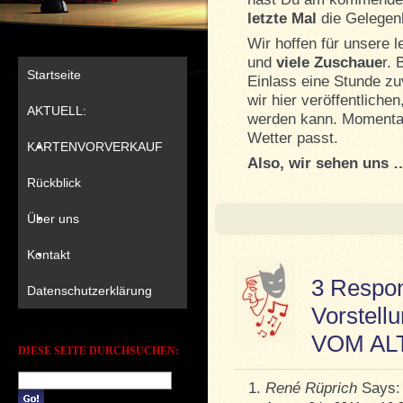
letzte Mal
die Gelegenh
Wir hoffen für unsere l
und
viele Zuschaue
r. 
Startseite
Einlass eine Stunde z
wir hier veröffentliche
AKTUELL:
werden kann. Momentan
Wetter passt.
KARTENVORVERKAUF
Also, wir sehen uns 
Rückblick
Über uns
Kontakt
3 Respon
Datenschutzerklärung
Vorstell
VOM AL
DIESE SEITE DURCHSUCHEN:
René Rüprich
Says: