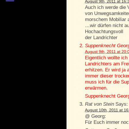
August 9th, 2011 at 16:
Auch ich werde die 
von Unwegsamkeiten
morschem Mobiliar a
…wir dürfen nicht a
Hochachtungsvoll
der Landrichter
Suppenknecht Geor
August 9th, 2011 at 20:
Eigentlich wollte ic
Landrichters am Fre
erhitzen. Er wird ja
immer dieser trocken
muss ich für die Su
erwärmen.
Suppenknecht Geor
Rat von Stein
Says:
August 10th, 2011 at 16
@ Georg:
Für Euch immer noch