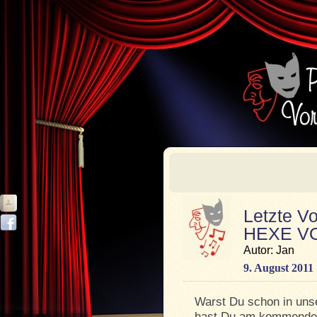
Letzte Vo
HEXE V
Autor: Jan
9. August 2011
Warst Du schon in unse
hast Du am kommend