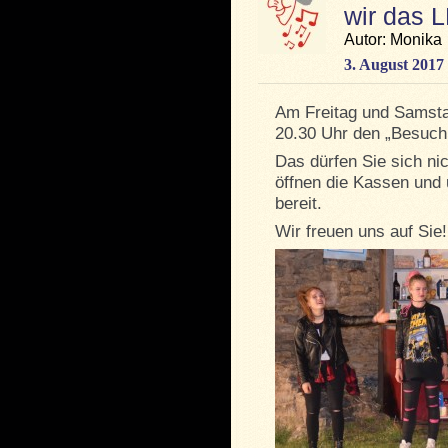
wir das 
Autor: Monika
3. August 2017
Am Freitag und Samsta
20.30 Uhr den „Besuch
Das dürfen Sie sich ni
öffnen die Kassen und 
bereit.
Wir freuen uns auf Sie!