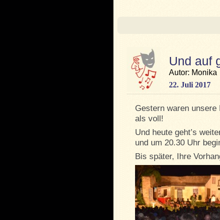
Und auf g
Autor: Monika
22. Juli 2017
Gestern waren unsere 
als voll!
Und heute geht’s weite
und um 20.30 Uhr begin
Bis später, Ihre Vorhan