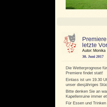
Premiere
letzte Vo
Autor: Monika
30. Juni 2017
Die Wetterprognose für
Premiere findet statt!
Einlass ist um 19.30 U
unser diesjähriges St
Bitte denken Sie an wa
Kapellenruine immer et
Für Essen und Trinken