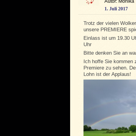
Autor: Monika
1. Juli 2017
Trotz der vielen Wolk
unsere PREMIERE spie
Einlass ist um 19.30 U
Uhr
Bitte denken Sie an wa
Ich hoffe Sie kommen z
Premiere zu sehen. Den
Lohn ist der Applaus!