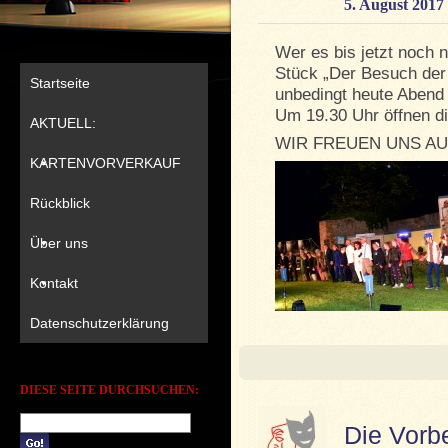
5. August 2017
Wer es bis jetzt noch n
Stück „Der Besuch der 
Startseite
unbedingt heute Abend 
Um 19.30 Uhr öffnen d
AKTUELL:
WIR FREUEN UNS AUF
KARTENVORVERKAUF
Rückblick
Über uns
Kontakt
Datenschutzerklärung
DIESE SEITE DURCHSUCHEN:
Die Vorbe