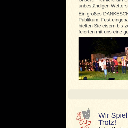
unbeständigen Wetters e
Ein großes DANKESCH
Publikum. Fest eingep
hielten Sie eisern bis
feierten mit uns eine 
Wir Spie
Trotz!