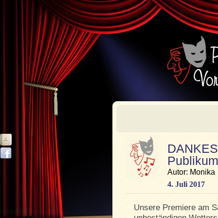
DANKESC
Publiku
Autor: Monika
4. Juli 2017
Unsere Premiere am Sa
unbeständigen Wetters e