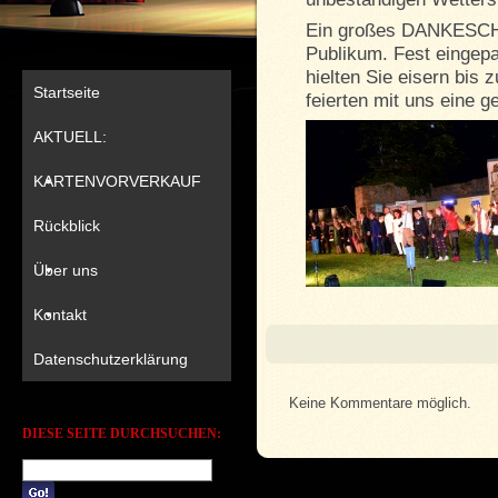
Ein großes DANKESCH
Publikum. Fest eingep
hielten Sie eisern bis
Startseite
feierten mit uns eine 
AKTUELL:
KARTENVORVERKAUF
Rückblick
Über uns
Kontakt
Datenschutzerklärung
Keine Kommentare möglich.
DIESE SEITE DURCHSUCHEN: