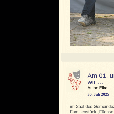
Am 01. u
wir …
Autor: Elke
30. Juli 2025
im Saal des Gemeindez
Familienstück „Füchse 