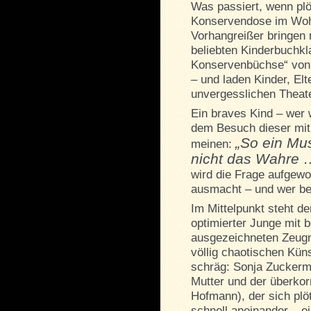
Was passiert, wenn plö
Konservendose im Woh
Vorhangreißer bringen 
beliebten Kinderbuchkl
Konservenbüchse“ von C
– und laden Kinder, El
unvergesslichen Theate
Ein braves Kind – wer
dem Besuch dieser mit
„So ein Mus
meinen:
nicht das Wahre 
wird die Frage aufgewor
ausmacht – und wer be
Im Mittelpunkt steht de
optimierter Junge mit 
ausgezeichneten Zeugni
völlig chaotischen Künst
schräg: Sonja Zuckerme
Mutter und der überko
Hofmann), der sich plöt
schnell aneinander – e