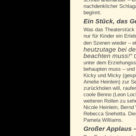
nachdenklicher Schlag
beginnt.
Ein Stück, das G
Was das Theaterstück 
nur für Kinder ein Erle
den Szenen wieder – et
heutzutage bei de
beachten muss!“
unter dem Erziehungsstr
behaupten muss – und 
Kicky und Micky (gespi
Amelie Heinlein) zur Se
zurückholen will, rauf
coole Benno (Leon Loc
weiteren Rollen zu seh
Nicole Heinlein, Bernd
Rebecca Snehotta. Die 
Pamela Williams.
Großer Applaus –