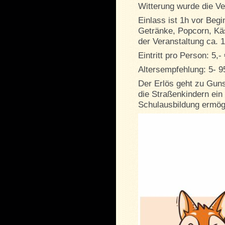
Witterung wurde die Ve
Einlass ist 1h vor Beg
Getränke, Popcorn, Kä
der Veranstaltung ca. 
Eintritt pro Person: 5,-
Altersempfehlung: 5- 9
Der Erlös geht zu Guns
die Straßenkindern ein
Schulausbildung ermögl