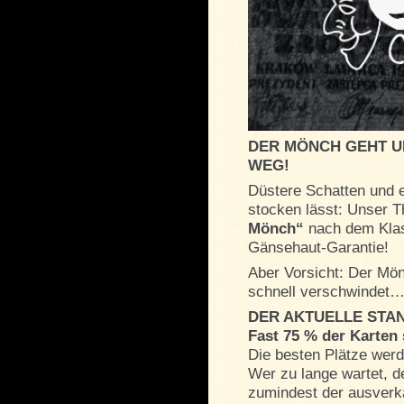
DER MÖNCH GEHT U
WEG!
Düstere Schatten und 
stocken lässt: Unser 
Mönch“
nach dem Kla
Gänsehaut-Garantie!
Aber Vorsicht: Der Mön
schnell verschwindet
DER AKTUELLE STA
Fast 75 % der Karten 
Die besten Plätze werd
Wer zu lange wartet, d
zumindest der ausverka