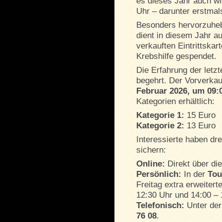
es dieses Jahr auch wi
Uhr – darunter erstmal
Besonders hervorzuheb
dient in diesem Jahr a
verkauften Eintrittskar
Krebshilfe gespendet.
Die Erfahrung der letzt
begehrt. Der Vorverkau
Februar 2026, um 09:
Kategorien erhältlich:
Kategorie 1:
15 Euro
Kategorie 2:
13 Euro
Interessierte haben dre
sichern:
Online:
Direkt über di
Persönlich:
In der
Tou
Freitag extra erweitert
12:30 Uhr und 14:00 – 
Telefonisch:
Unter de
76 08
.