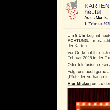
KARTENV
heute!
Autor: Monika
1. Februar 202
Um
9 Uhr
beginnt heut
ACHTUNG:
ihr brauch
der Karten.
Vor Ort könnt ihr euch
Februar 2025 in der Tou
Oder telefonisch reser
Folgt uns auch gerne 
„Pfofelder Vorhangreiss
Hier klicken
um zu den