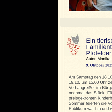
Ein tier
Familient
Pfofelde
Autor: Monika
9. Oktober 202
Am Samstag den 18.10
19.10. um 15.00 Uhr ze
Vorhangreißer im Bürg
nochmal das Stück „Fü
preisgekrönten Kinder
Sommer feierten die V
Publikum war hin und w