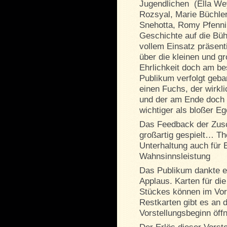
Jugendlichen (Ella W
Rozsyal, Marie Büchler
Snehotta, Romy Pfennin
Geschichte auf die Bü
vollem Einsatz präsent
über die kleinen und 
Ehrlichkeit doch am be
Publikum verfolgt geb
einen Fuchs, der wirkl
und der am Ende doch 
wichtiger als bloßer E
Das Feedback der Zusc
großartig gespielt… T
Unterhaltung auch für 
Wahnsinnsleistung
Das Publikum dankte e
Applaus. Karten für die
Stückes können im Vo
Restkarten gibt es an 
Vorstellungsbeginn öffn