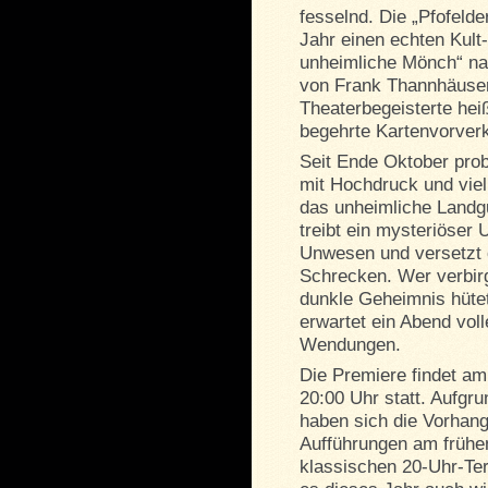
fesselnd. Die „Pfofeld
Jahr einen echten Kult
unheimliche Mönch“ n
von Frank Thannhäuser)
Theaterbegeisterte heiß
begehrte Kartenvorverk
Seit Ende Oktober prob
mit Hochdruck und viel
das unheimliche Landgu
treibt ein mysteriöser
Unwesen und versetzt 
Schrecken. Wer verbir
dunkle Geheimnis hüte
erwartet ein Abend vol
Wendungen.
Die Premiere findet a
20:00 Uhr statt. Aufgr
haben sich die Vorhang
Aufführungen am frühe
klassischen 20-Uhr-Te