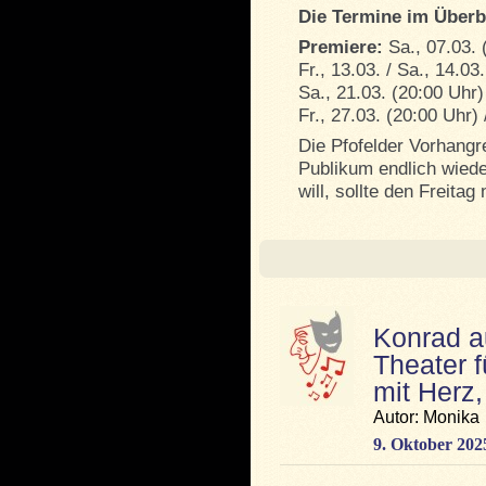
Die Termine im Überb
Premiere:
Sa., 07.03. 
Fr., 13.03. / Sa., 14.03
Sa., 21.03. (20:00 Uhr) 
Fr., 27.03. (20:00 Uhr) 
Die Pfofelder Vorhangre
Publikum endlich wiede
will, sollte den Freitag
Konrad a
Theater f
mit Herz
Autor: Monika
9. Oktober 202