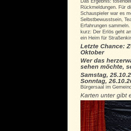
Das Ergebnis: tosende
Rückmeldungen. Für di
Schauspieler war es meh
Selbstbewusstsein, Tea
Erfahrungen sammeln. 
kurz: Der Erlös geht an
ein Heim für Straßenki
Letzte Chance: Z
Oktober
Wer das herzerw
sehen möchte, so
Samstag, 25.10.2
Sonntag, 26.10.2
Bürgersaal im Gemeind
Karten unter gibt