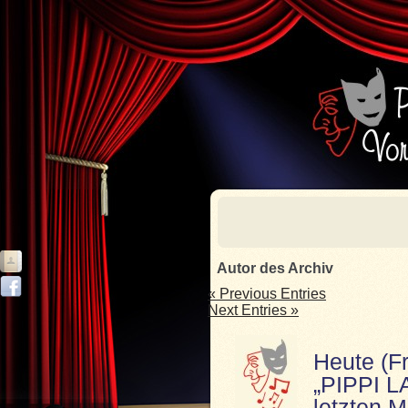
Autor des Archiv
« Previous Entries
Next Entries »
Heute (Fr
„PIPPI 
letzten M