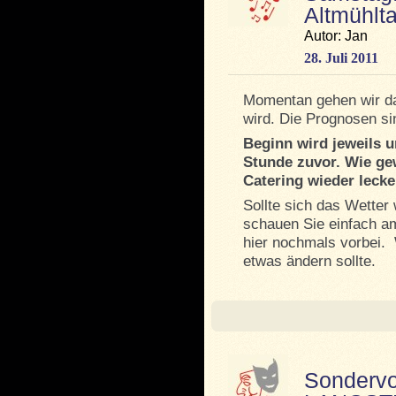
Altmühlta
Autor: Jan
28. Juli 2011
Momentan gehen wir da
wird. Die Prognosen si
Beginn wird jeweils u
Stunde zuvor. Wie ge
Catering wieder leck
Sollte sich das Wetter
schauen Sie einfach a
hier nochmals vorbei. W
etwas ändern sollte.
Sondervo