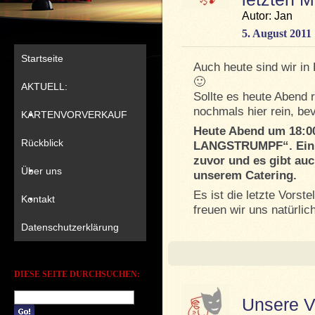
Autor: Jan
5. August 2011
Startseite
Auch heute sind wir in
🙂
AKTUELL:
Sollte es heute Abend 
nochmals hier rein, bevo
KARTENVORVERKAUF
Heute Abend um 18:00
Rückblick
LANGSTRUMPF“. Einla
zuvor und es gibt auc
Über uns
unserem Catering.
Es ist die letzte Vorst
Kontakt
freuen wir uns natürlic
Datenschutzerklärung
DIESE SEITE DURCHSUCHEN:
Unsere V