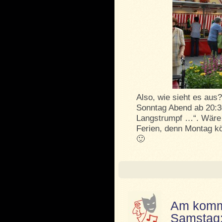
Also, wie sieht es aus?
Sonntag Abend ab 20:30
Langstrumpf …“. Wäre do
Ferien, denn Montag kön
🙂
Am komm
Samstag: