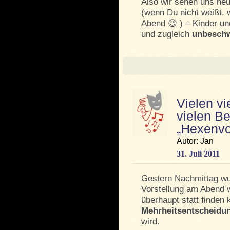
Also wir sehen uns he
(wenn Du nicht weißt, 
Abend 😉 ) – Kinder 
und zugleich
unbesch
Vielen vi
vielen Be
„Hexenvo
Autor: Jan
31. Juli 2011
Gestern Nachmittag w
Vorstellung am Abend 
überhaupt statt finden
Mehrheitsentscheidu
wird.