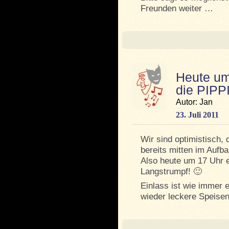
Freunden weiter …
Heute um
die PIP
Autor: Jan
23. Juli 2011
Wir sind optimistisch, 
bereits mitten im Aufba
Also heute um 17 Uhr e
Langstrumpf! 🙂
Einlass ist wie immer 
wieder leckere Speise