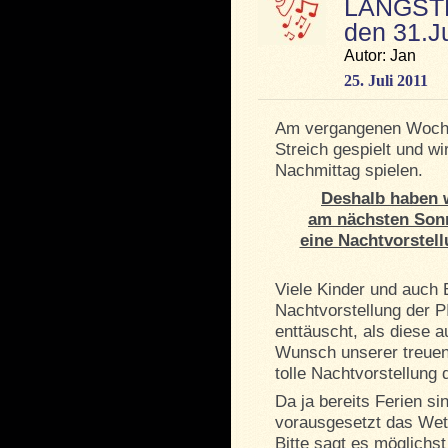
LANGSTR
den 31.J
Autor: Jan
25. Juli 2011
Am vergangenen Woche
Streich gespielt und w
Nachmittag spielen.
Deshalb haben 
am nächsten Sonn
eine Nachtvorste
Viele Kinder und auch 
Nachtvorstellung der P
enttäuscht, als diese 
Wunsch unserer treuen
tolle Nachtvorstellu
Da ja bereits Ferien si
vorausgesetzt das Wett
Bitte sagt es möglichs