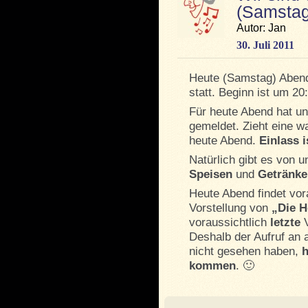
(Samstag
Autor: Jan
30. Juli 2011
Heute (Samstag) Abend
statt. Beginn ist um 20
Für heute Abend hat u
gemeldet. Zieht eine 
heute Abend.
Einlass i
Natürlich gibt es von 
Speisen
und
Getränke
Heute Abend findet vor
Vorstellung von
„Die H
voraussichtlich
letzte
V
Deshalb der Aufruf an 
nicht gesehen haben,
h
kommen
. 🙂