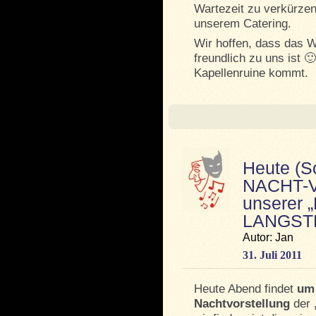
Wartezeit zu verkürzen
unserem Catering.
Wir hoffen, dass das
freundlich zu uns ist 🙂
Kapellenruine kommt.
Heute (
NACHT-
unserer 
LANGST
Autor: Jan
31. Juli 2011
Heute Abend findet
um 
Nachtvorstellung
der