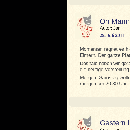
Oh Mann
Autor: Jan
29. Juli 2011
Momentan regnet es hie
Eimern. Der ganze Plat
Deshalb haben wir ger
die heutige Vorstellun
Morgen, Samstag wollen
morgen um 20:30 Uhr.
Gestern
Autor: Jan