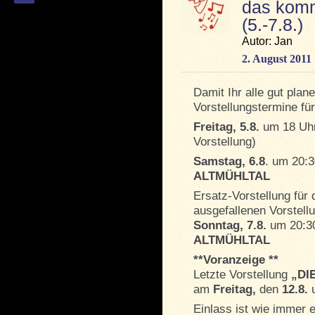
das kom
(5.-7.8.)
Autor: Jan
2. August 2011
Damit Ihr alle gut plane
Vorstellungstermine 
Freitag, 5.8.
um 18 Uh
Vorstellung)
Samstag, 6.8
. um 20:
ALTMÜHLTAL
Ersatz-Vorstellung für 
ausgefallenen Vorstell
Sonntag, 7.8.
um 20:3
ALTMÜHLTAL
**Voranzeige **
Letzte Vorstellung
„DI
am
Freitag,
den
12.8.
Einlass ist wie immer 