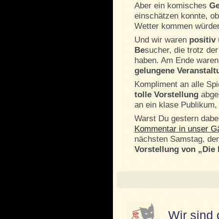
Aber ein komisches
Ge
einschätzen konnte, o
Wetter kommen würde
Und wir waren
positiv
Be
sucher, die trotz d
haben. Am Ende waren s
gelungene Veranstalt
Kompliment an alle Spi
tolle Vorstellung
abgel
an ein klase Publikum, 
Warst Du gestern dabe
Kommentar in unser G
nächsten Samstag, de
Vorstellung von „Die
Wir sind 