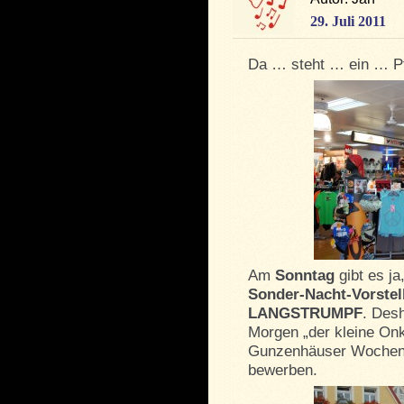
29. Juli 2011
Da … steht … ein … P
Am
Sonntag
gibt es j
Sonder-Nacht-Vorstel
LANGSTRUMPF
. Des
Morgen „der kleine Onk
Gunzenhäuser Wochenm
bewerben.