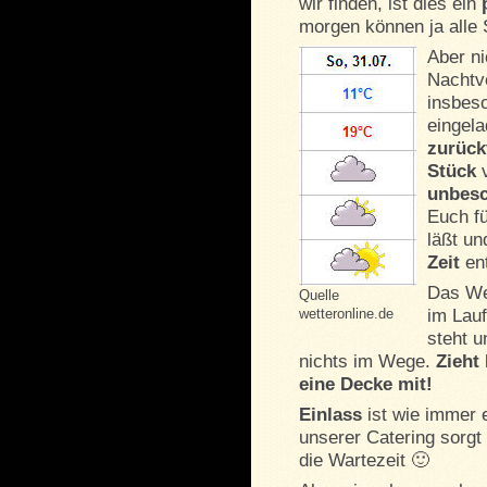
wir finden, ist dies ein
morgen können ja alle 
Aber ni
Nachtv
insbes
eingela
zurück
Stück
v
unbesc
Euch fü
läßt un
Zeit
ent
Das We
Quelle
wetteronline.de
im Lau
steht u
nichts im Wege.
Zieht
eine Decke mit!
Einlass
ist wie immer 
unserer Catering sorgt 
die Wartezeit 🙂