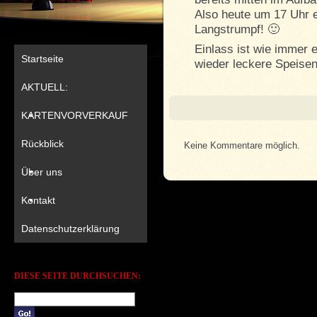
Also heute um 17 Uhr e
Langstrumpf! 🙂
Einlass ist wie immer 
Startseite
wieder leckere Speise
AKTUELL:
KARTENVORVERKAUF
Rückblick
Keine Kommentare möglich.
Über uns
Kontakt
Datenschutzerklärung
DIESE SEITE DURCHSUCHEN: