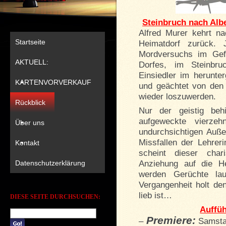
Steinbruch nach Albe
Alfred Murer kehrt n
Startseite
Heimatdorf zurück.
Mordversuchs im Gef
AKTUELL:
Dorfes, im Steinbru
Einsiedler im herunt
KARTENVORVERKAUF
und geächtet von den 
wieder loszuwerden.
Rückblick
Nur der geistig behi
aufgeweckte vierze
Über uns
undurchsichtigen Auß
Missfallen der Lehrer
Kontakt
scheint dieser cha
Datenschutzerklärung
Anziehung auf die H
werden Gerüchte la
Vergangenheit holt den
lieb ist…
DIESE SEITE DURCHSUCHEN:
Auffü
Premiere:
–
Samstag