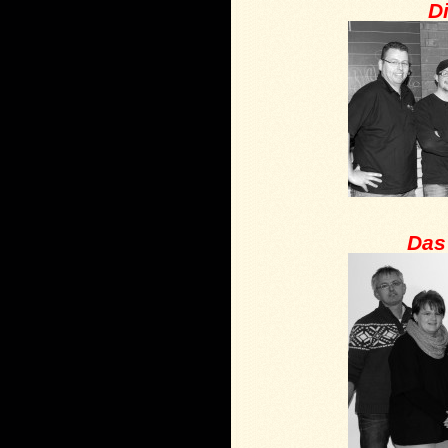
D
Das