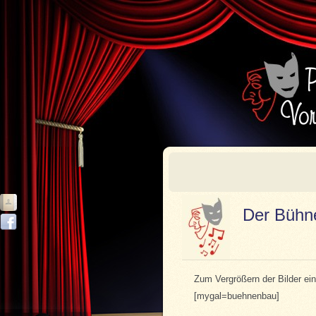
Der Bühn
Zum Vergrößern der Bilder einf
[mygal=buehnenbau]