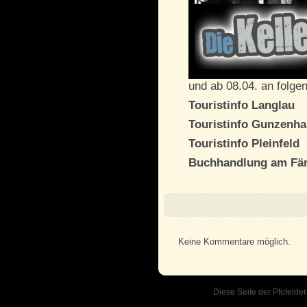
und ab 08.04. an folge
Touristinfo Langlau
Touristinfo Gunzenh
Touristinfo Pleinfeld
Buchhandlung am Fä
Keine Kommentare möglich.
Diese Seite der Pfofelder