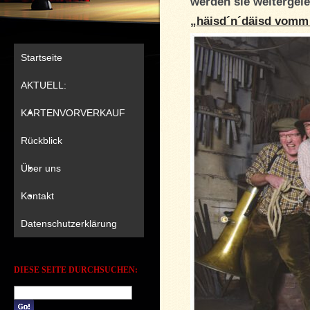
werden sie weitergele
„häisd´n´däisd vomm
Startseite
AKTUELL:
KARTENVORVERKAUF
Rückblick
Über uns
Kontakt
Datenschutzerklärung
DIESE SEITE DURCHSUCHEN: