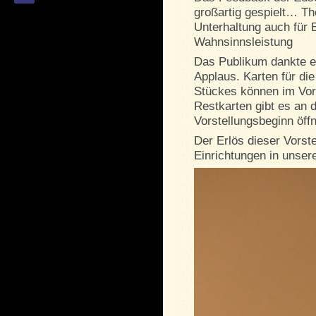
großartig gespielt… T
Unterhaltung auch für 
Wahnsinnsleistung
Das Publikum dankte e
Applaus. Karten für die
Stückes können im Vo
Restkarten gibt es an 
Vorstellungsbeginn öffn
Der Erlös dieser Vorst
Einrichtungen in unser