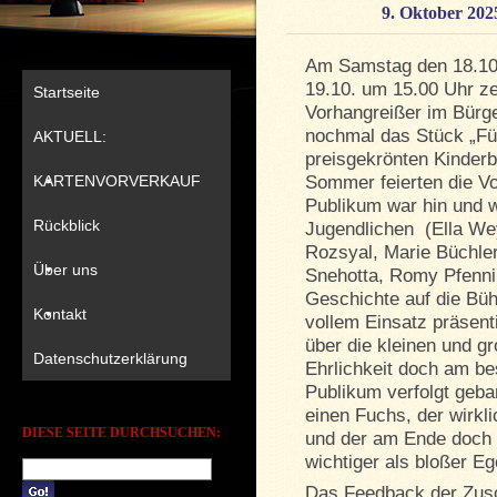
9. Oktober 202
Am Samstag den 18.10
19.10. um 15.00 Uhr ze
Startseite
Vorhangreißer im Bürg
nochmal das Stück „Fü
AKTUELL:
preisgekrönten Kinder
KARTENVORVERKAUF
Sommer feierten die V
Publikum war hin und w
Rückblick
Jugendlichen (Ella W
Rozsyal, Marie Büchler
Über uns
Snehotta, Romy Pfennin
Geschichte auf die Bü
Kontakt
vollem Einsatz präsent
über die kleinen und 
Datenschutzerklärung
Ehrlichkeit doch am be
Publikum verfolgt geb
einen Fuchs, der wirkl
DIESE SEITE DURCHSUCHEN:
und der am Ende doch 
wichtiger als bloßer E
Das Feedback der Zusc