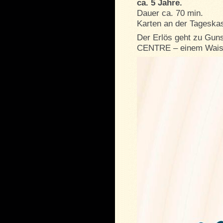
ca. 5 Jahre.
Dauer ca. 70 min.
Karten an der Tageskass
Der Erlös geht zu G
CENTRE – einem Waise