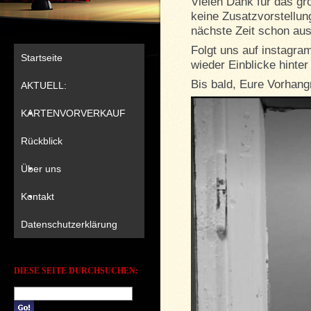
Vielen Dank für das gr
keine Zusatzvorstellun
nächste Zeit schon aus
Folgt uns auf instagra
Startseite
wieder Einblicke hinter
Bis bald, Eure Vorhang
AKTUELL:
KARTENVORVERKAUF
Rückblick
Über uns
Kontakt
Datenschutzerklärung
DIESE SEITE DURCHSUCHEN: