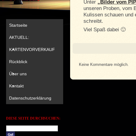
Unter
„Bilder vom PI
unseren Proben, vom B
Kulissen schauen und e
schreibt.
Startseite
Viel Spaß dabei 🙂
AKTUELL:
KARTENVORVERKAUF
Rückblick
Keine Kommentare möglich.
Über uns
Kontakt
Datenschutzerklärung
DIESE SEITE DURCHSUCHEN: