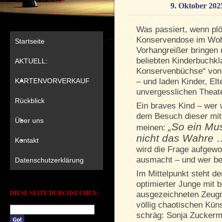
9. Oktober 202
Was passiert, wenn plö
Konservendose im Woh
Startseite
Vorhangreißer bringen 
beliebten Kinderbuchkl
AKTUELL:
Konservenbüchse“ von C
KARTENVORVERKAUF
– und laden Kinder, El
unvergesslichen Theate
Rückblick
Ein braves Kind – wer
dem Besuch dieser mit
Über uns
„So ein Mus
meinen:
nicht das Wahre 
Kontakt
wird die Frage aufgewor
ausmacht – und wer be
Datenschutzerklärung
Im Mittelpunkt steht de
optimierter Junge mit 
DIESE SEITE DURCHSUCHEN:
ausgezeichneten Zeugni
völlig chaotischen Künst
schräg: Sonja Zuckerme