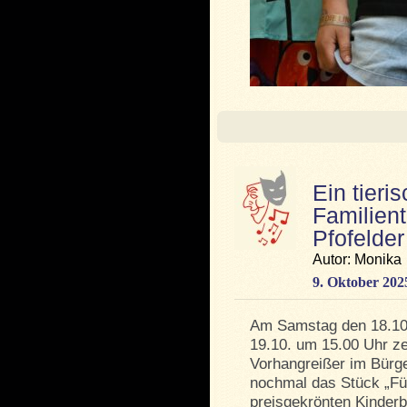
Ein tier
Familient
Pfofelde
Autor: Monika
9. Oktober 202
Am Samstag den 18.10
19.10. um 15.00 Uhr ze
Vorhangreißer im Bürg
nochmal das Stück „Fü
preisgekrönten Kinder