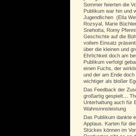
Sommer feierten die V
Publikum war hin und w
Jugendlichen (Ella W
Rozsyal, Marie Büchler
Snehotta, Romy Pfennin
Geschichte auf die Bü
vollem Einsatz präsent
über die kleinen und 
Ehrlichkeit doch am be
Publikum verfolgt geb
einen Fuchs, der wirkl
und der am Ende doch 
wichtiger als bloßer E
Das Feedback der Zusc
großartig gespielt… T
Unterhaltung auch für 
Wahnsinnsleistung
Das Publikum dankte e
Applaus. Karten für die
Stückes können im Vo