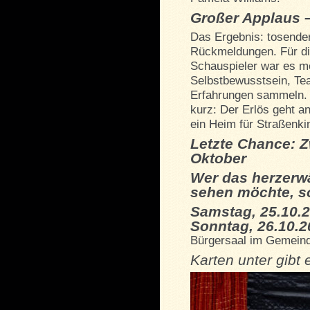
Großer Applaus –
Das Ergebnis: tosende
Rückmeldungen. Für di
Schauspieler war es meh
Selbstbewusstsein, Tea
Erfahrungen sammeln. 
kurz: Der Erlös geht an
ein Heim für Straßenki
Letzte Chance: Z
Oktober
Wer das herzerw
sehen möchte, so
Samstag, 25.10.2
Sonntag, 26.10.2
Bürgersaal im Gemeind
Karten unter gibt