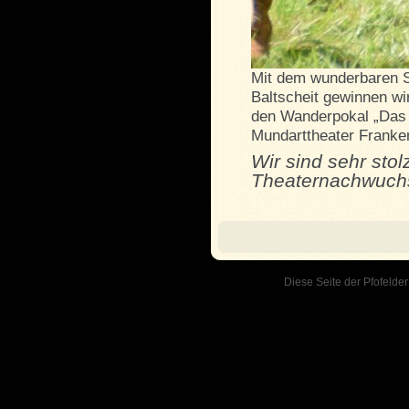
Mit dem wunderbaren S
Baltscheit gewinnen wi
den Wanderpokal „Das 
Mundarttheater Franken
Wir sind sehr stol
Theaternachwuch
Diese Seite der Pfofelder