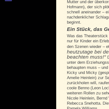
Mutter und der überko
Hofmann), der sich plöt
schnell aneinander – e
nachdenklicher Schlag
beginnt.
Ein Stück, das G
Was das Theaterstück 
nur für Kinder ein Erle
den Szenen wieder – et
heutzutage bei de
beachten muss!“
unter dem Erziehungsstr
behaupten muss – und 
Kicky und Micky (gespi
Amelie Heinlein) zur Se
zurückholen will, rauf
coole Benno (Leon Loc
weiteren Rollen zu seh
Nicole Heinlein, Bernd
Rebecca Snehotta. Die 
Pamela Williams.