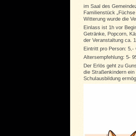
im Saal des Gemeindez
Familienstück „Füchse 
Witterung wurde die Ve
Einlass ist 1h vor Beg
Getränke, Popcorn, Kä
der Veranstaltung ca. 
Eintritt pro Person: 5,-
Altersempfehlung: 5- 9
Der Erlös geht zu Guns
die Straßenkindern ein
Schulausbildung ermögl