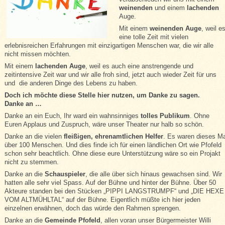
weinenden
und einem
lachenden
Auge.
Mit einem
weinenden Auge
, weil e
eine tolle Zeit mit vielen
erlebnisreichen Erfahrungen mit einzigartigen Menschen war, die wir alle
nicht missen möchten.
Mit einem
lachenden Auge
, weil es auch eine anstrengende und
zeitintensive Zeit war und wir alle froh sind, jetzt auch wieder Zeit für uns
und die anderen Dinge des Lebens zu haben.
Doch ich möchte diese Stelle hier nutzen, um Danke zu sagen.
Danke an …
Danke an ein Euch, Ihr ward ein wahnsinniges
tolles Publikum
. Ohne
Euren Applaus und Zuspruch, wäre unser Theater nur halb so schön.
Danke an die vielen
fleißigen, ehrenamtlichen Helfer
. Es waren dieses Ma
über 100 Menschen. Und dies finde ich für einen ländlichen Ort wie Pfofeld
schon sehr beachtlich. Ohne diese eure Unterstützung wäre so ein Projakt
nicht zu stemmen.
Danke an die
Schauspieler
, die alle über sich hinaus gewachsen sind. Wir
hatten alle sehr viel Spass. Auf der Bühne und hinter der Bühne. Über 50
Akteure standen bei den Stücken „PIPPI LANGSTRUMPF“ und „DIE HEXE
VOM ALTMÜHLTAL“ auf der Bühne. Eigentlich müßte ich hier jeden
einzelnen erwähnen, doch das würde den Rahmen sprengen.
Danke an die
Gemeinde Pfofeld
, allen voran unser Bürgermeister Willi