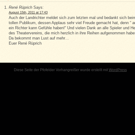
René Rüprich
Says:
August 15th, 2011 at 17:43
Auch der Landrichter meldet sich zum letzten mal und bedankt sich bei
tollen Publikum, dessen Applaus sehr viel Freude gemacht hat, denn “ 
ein Richter kann Gefühle haben!“ Und vielen Dank an alle Spieler und He
des Theatervereins, die mich herzlich in ihre Reihen aufgenommen habe
Da bekommt man Lust auf mehr…
Euer René Rüprich
Diese Seite der Pfofelder Vorhangreißer wurde erstellt mit
WordPress