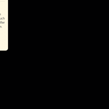
m
auch
lfer
n.