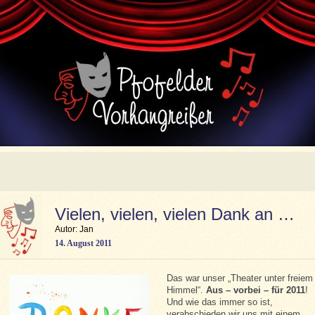
Vielen, vielen, vielen Dank an …
Autor: Jan
14. August 2011
Das war unser „Theater unter freiem
Himmel“.
Aus – vorbei – für 2011
!
Und wie das immer so ist,
verabschieden wir uns mit einem